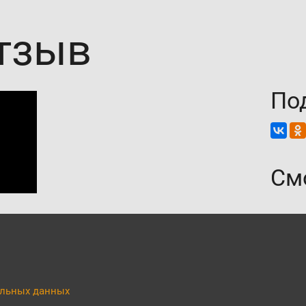
тзыв
По
См
альных данных