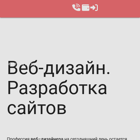
Веб-ди­зайн.
Записаться на курс
Раз­ра­бот­ка
сай­тов
Профессия
веб–дизайнера
на сегодняшний день остается