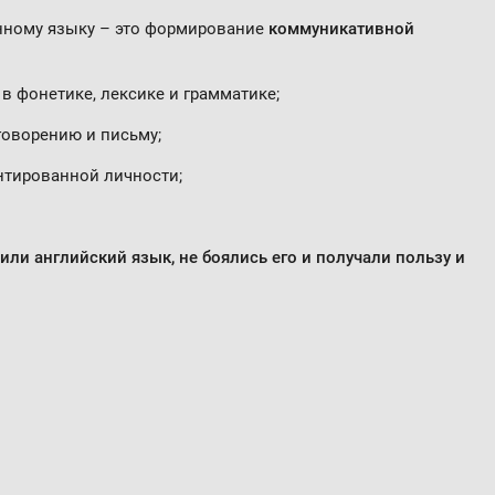
нному языку – это формирование
коммуникативной
в фонетике, лексике и грамматике;
говорению и письму;
нтированной личности;
ли английский язык, не боялись его и получали пользу и