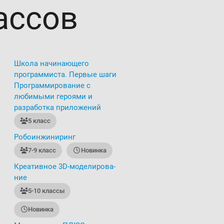
ассов
Школа начинающего
программиста. Первые шаги
Программирование с
любимыми героями и
разработка приложений
5 класс
Робоинжиниринг
7-9 класс
Новинка
Креативное 3D-мо­де­ли­ро­ва­
ние
5-10 классы
Новинка