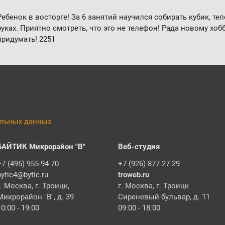
Ребенок в восторге! За 6 занятий научился собирать кубик, теп
руках. Приятно смотреть, что это не телефон! Рада новому хоб
придумать!
2251
альных данных
БАЙТИК Микрорайон "В"
Веб-студия
+7 (495) 955-94-70
+7 (926) 877-27-29
bytic4@bytic.ru
troweb.ru
г. Москва, г. Троицк,
г. Москва, г. Троицк
Микрорайон "В", д. 39
Сиреневый бульвар, д. 11
10:00 - 19:00
09:00 - 18:00