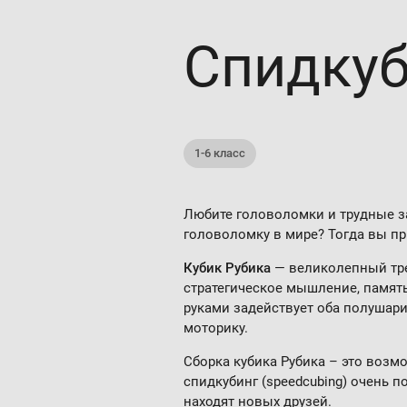
Спид­ку­
1-6 класс
Любите головоломки и трудные з
головоломку в мире? Тогда вы пр
Кубик Рубика
— великолепный тре
стратегическое мышление, памят
руками задействует оба полушари
моторику.
Сборка кубика Рубика – это воз
спидкубинг (speedcubing) очень п
находят новых друзей.